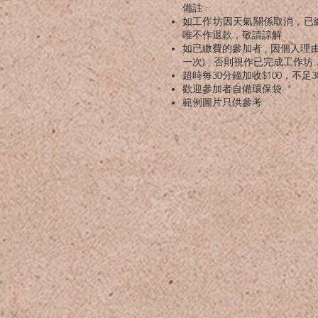
備註 :
如工作坊因天氣關係取消，已繳費的
唯不作退款，敬請諒解
如已繳費的參加者 , 因個人理由未
一次) , 否則視作已完成工作
超時每30分鐘
加收$100，不足
歡迎參加者自備環保袋
範例圖片只供參考