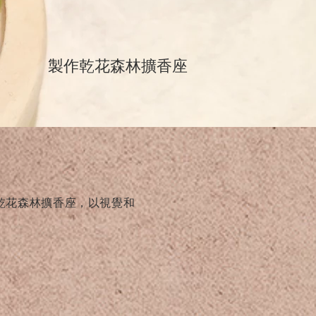
​製作乾花森林擴香座
乾花森林擴香座，以視覺和