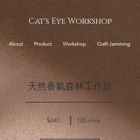
Cat's Eye Workshop
About
Product
Workshop
Craft Jamming
天然香氣森林工作坊
$640
120 mins