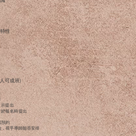
知識
和特性
人可成班)
加
名示提出
請於報名時提出
認預約
詢，視乎導師能否安排