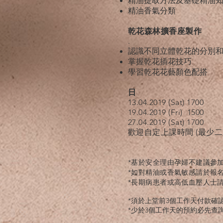
精油提取方法及基礎精油
精油香氣分類
乾花森林擴香座製作
.
認識不同立體乾花的分別
掌握乾花插花技巧
學習乾花花藝顏色配搭
日
13.04.2019 (Sat) 1700
19.04.2019 (Fri) 1500
27.04.2019 (Sat) 1700
歡迎自定上課時間 (最少二
*基於安全理由孕婦不建議參
*如對精油或香氣敏感請於報
*長期病患者或高低血壓人士
*須於上堂前3個工作天付款確
*少於3個工作天的預約必先查