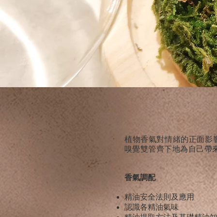
植物香氣對情緒的正面影
嗅覺雙管齊下地為自己帶
香氣調配
精油安全法則及應用
認識各精油氣味