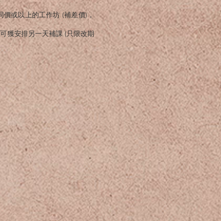
他同價或以上的工作坊 (補差價)，
 , 可獲安排另一天補課 (只限改期