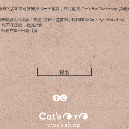
參加者可獲安排另一天補課，亦可改選 Cat's Eye Workshop 其
能如期出席該工作坊 (請於上堂前24小時內聯絡Cat's Eye Workshop)
坊，唯不作退款，敬請諒解
30分鐘
亦當
30分鐘
計算
報名